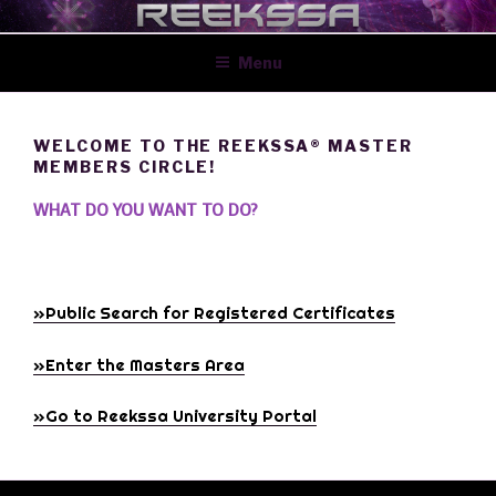
Pular
ÁREA DE MESTRES
para
Menu
o
conteúdo
WELCOME TO THE REEKSSA® MASTER
MEMBERS CIRCLE!
WHAT DO YOU WANT TO DO?
»Public Search for Registered Certificates
»Enter the Masters Area
»Go to Reekssa University Portal