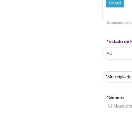
Upload
Selecione o arq
*
Estado de 
*
Gënero
Masculin